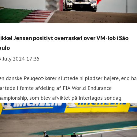
ikkel Jensen positivt overrasket over VM-løb i São
aulo
5 July 2024 17:35
n danske Peugeot-kører sluttede ni pladser højere, end h
artede i femte afdeling af FIA World Endurance
ampionship, som blev afviklet på Interlagos søndag.