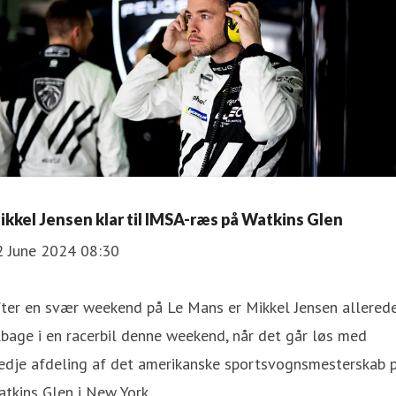
ikkel Jensen klar til IMSA-ræs på Watkins Glen
2 June 2024 08:30
fter en svær weekend på Le Mans er Mikkel Jensen allered
lbage i en racerbil denne weekend, når det går løs med
redje afdeling af det amerikanske sportsvognsmesterskab 
tkins Glen i New York.