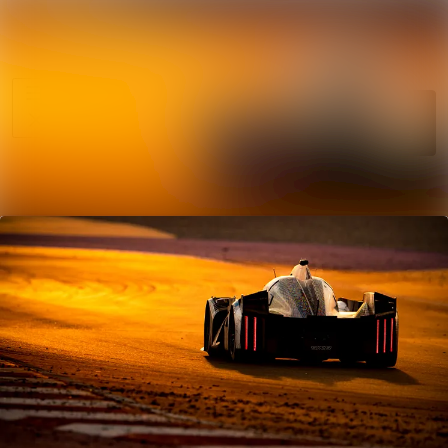
News
Search in news
archive
Follow
Media
Following
library
Contact