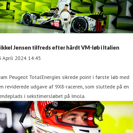
ikkel Jensen tilfreds efter hårdt VM-løb i Italien
3 April 2024 14:45
am Peugeot TotalEnergies sikrede point i første løb med
en reviderede udgave af 9X8-raceren, som sluttede på en
endeplads i sekstimersløbet på Imola.