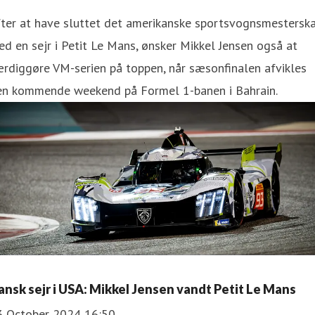
fter at have sluttet det amerikanske sportsvognsmestersk
d en sejr i Petit Le Mans, ønsker Mikkel Jensen også at
rdiggøre VM-serien på toppen, når sæsonfinalen afvikles
en kommende weekend på Formel 1-banen i Bahrain.
ansk sejr i USA: Mikkel Jensen vandt Petit Le Mans
3 October 2024 16:50