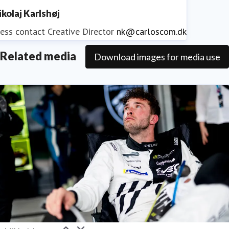
ikolaj Karlshøj
ess contact
Creative Director
nk@carloscom.dk
Related media
Download images for media use