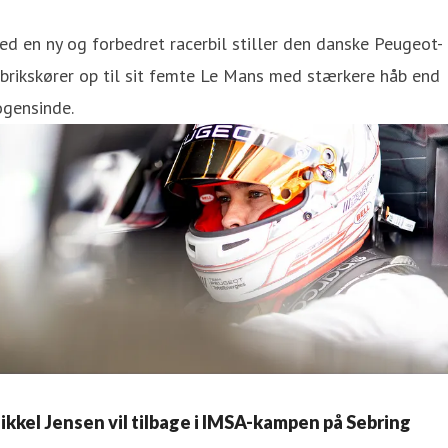
d en ny og forbedret racerbil stiller den danske Peugeot-
brikskører op til sit femte Le Mans med stærkere håb end
ogensinde.
ikkel Jensen vil tilbage i IMSA-kampen på Sebring