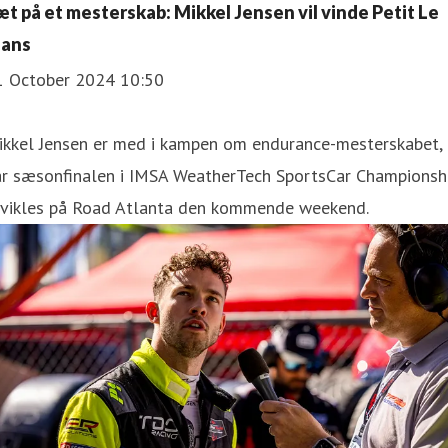
æt på et mesterskab: Mikkel Jensen vil vinde Petit Le
ans
1 October 2024 10:50
ikkel Jensen er med i kampen om endurance-mesterskabet,
år sæsonfinalen i IMSA WeatherTech SportsCar Championsh
fvikles på Road Atlanta den kommende weekend.