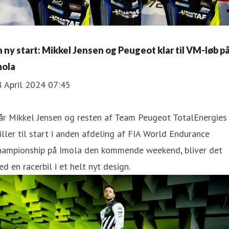
n ny start: Mikkel Jensen og Peugeot klar til VM-løb p
mola
8 April 2024 07:45
år Mikkel Jensen og resten af Team Peugeot TotalEnergies
iller til start i anden afdeling af FIA World Endurance
hampionship på Imola den kommende weekend, bliver det
d en racerbil i et helt nyt design.