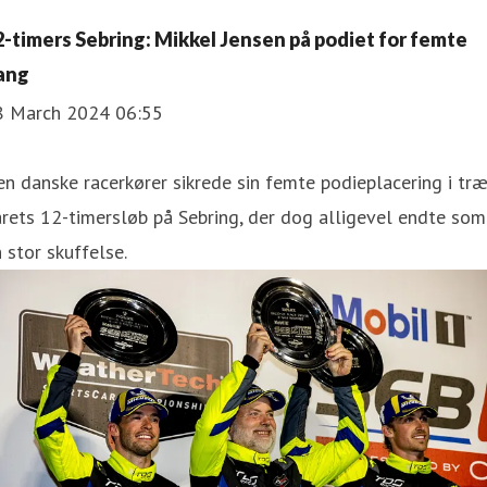
2-timers Sebring: Mikkel Jensen på podiet for femte
ang
8 March 2024 06:55
n danske racerkører sikrede sin femte podieplacering i tr
årets 12-timersløb på Sebring, der dog alligevel endte som
 stor skuffelse.