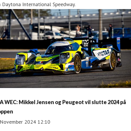
å Daytona International Speedway.
IA WEC: Mikkel Jensen og Peugeot vil slutte 2024 på
oppen
 November 2024 12:10