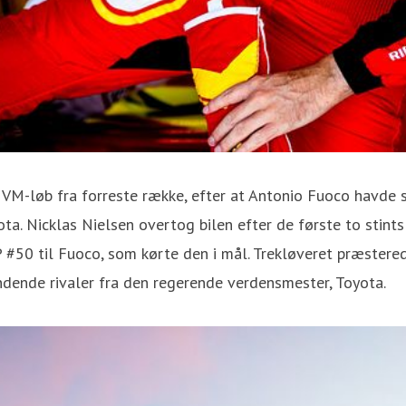
VM-løb fra forreste række, efter at Antonio Fuoco havde sl
ta. Nicklas Nielsen overtog bilen efter de første to stin
P #50 til Fuoco, som kørte den i mål. Trekløveret præstere
indende rivaler fra den regerende verdensmester, Toyota.