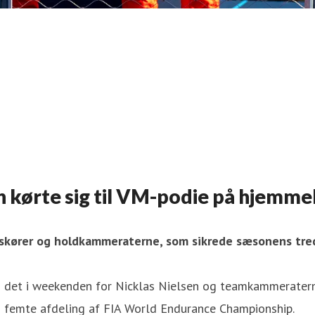
en kørte sig til VM-podie på hjemm
ikskører og holdkammeraterne, som sikrede sæsonens tr
es det i weekenden for Nicklas Nielsen og teamkammeratern
i femte afdeling af FIA World Endurance Championship.