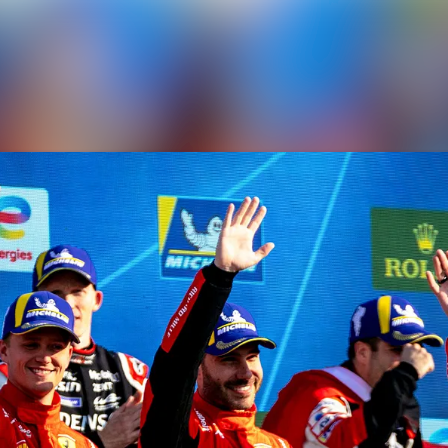
News archive
Media library
Contact