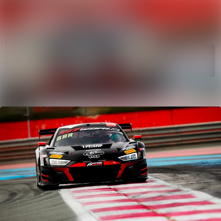
News
Search in news
archive
Follow
Media
Following
library
Contact