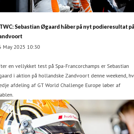
TWC: Sebastian Øgaard håber på nyt podieresultat p
andvoort
6 May 2025 10:30
ter en vellykket test på Spa-Francorchamps er Sebastian
gaard i aktion på hollandske Zandvoort denne weekend, hv
edje afdeling af GT World Challenge Europe løber af
ablen.