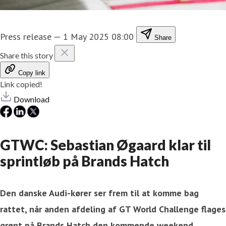
Press release
—
1 May 2025 08:00
Share
Share this story
Copy link
Link copied!
Download
GTWC: Sebastian Øgaard klar til
sprintløb på Brands Hatch
Den danske Audi-kører ser frem til at komme bag
rattet, når anden afdeling af GT World Challenge flages
grønt på Brands Hatch den kommende weekend.