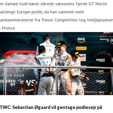
en danske Audi-kører sikrede sæsonens fjerde GT World
hallenge Europe-podie, da han sammen med
eamkammeraterne fra Tresor Competition tog tredjepladse
å Monza.
TWC: Sebastian Øgaard vil gentage podiesejr på