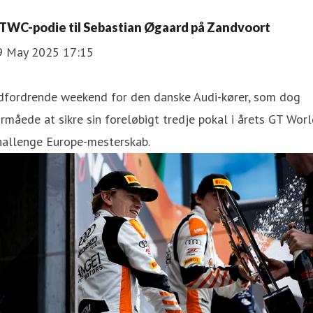
TWC-podie til Sebastian Øgaard på Zandvoort
9 May 2025 17:15
dfordrende weekend for den danske Audi-kører, som dog
rmåede at sikre sin foreløbigt tredje pokal i årets GT Wor
hallenge Europe-mesterskab.