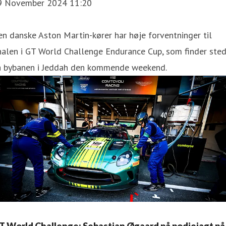
9 November 2024 11:20
n danske Aston Martin-kører har høje forventninger til
nalen i GT World Challenge Endurance Cup, som finder ste
å bybanen i Jeddah den kommende weekend.