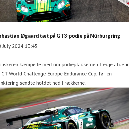
ebastian Øgaard tæt på GT3-podie på Nürburgring
0 July 2024 13:45
anskeren kæmpede med om podiepladserne i tredje afdeli
f GT World Challenge Europe Endurance Cup, før en
nktering sendte holdet ned i rækkerne.