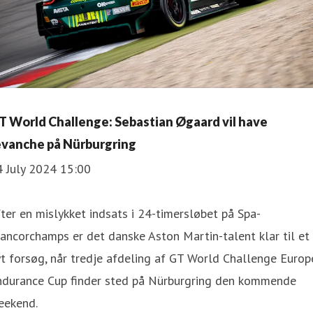
T World Challenge: Sebastian Øgaard vil have
evanche på Nürburgring
4 July 2024 15:00
ter en mislykket indsats i 24-timersløbet på Spa-
ancorchamps er det danske Aston Martin-talent klar til et
t forsøg, når tredje afdeling af GT World Challenge Europ
ndurance Cup finder sted på Nürburgring den kommende
eekend.