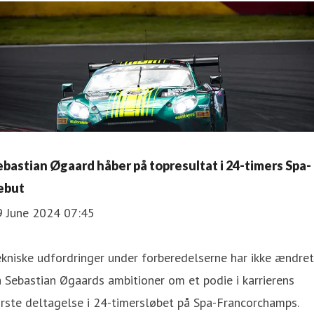
ebastian Øgaard håber på topresultat i 24-timers Spa-
ebut
9 June 2024 07:45
kniske udfordringer under forberedelserne har ikke ændret
 Sebastian Øgaards ambitioner om et podie i karrierens
rste deltagelse i 24-timersløbet på Spa-Francorchamps.