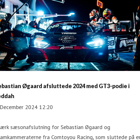
ebastian Øgaard afsluttede 2024 med GT3-podie i
eddah
 December 2024 12:20
tærk sæsonafslutning for Sebastian Øgaard og
eamkammeraterne fra Comtoyou Racing, som sluttede på e