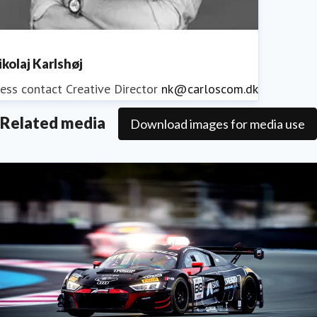
ikolaj Karlshøj
ess contact
Creative Director
nk@carloscom.dk
Related media
Download images for media use