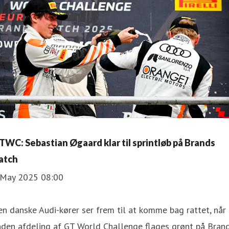
TWC: Sebastian Øgaard klar til sprintløb på Brands
atch
 May 2025 08:00
n danske Audi-kører ser frem til at komme bag rattet, når
nden afdeling af GT World Challenge flages grønt på Bran