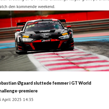
atch den kommende weekend.
ebastian Øgaard sluttede femmer i GT World
hallenge-premiere
3 April 2025 14:35