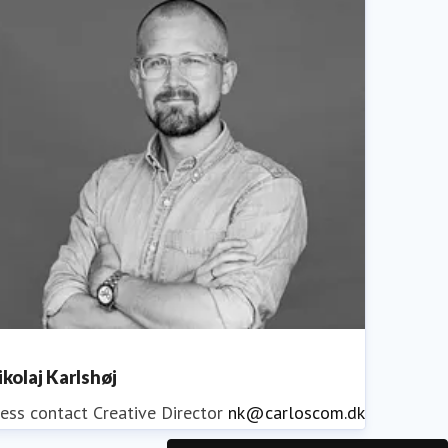
ikolaj Karlshøj
ess contact
Creative Director
nk@carloscom.dk