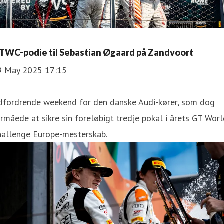
TWC-podie til Sebastian Øgaard på Zandvoort
9 May 2025 17:15
dfordrende weekend for den danske Audi-kører, som dog
rmåede at sikre sin foreløbigt tredje pokal i årets GT Wor
hallenge Europe-mesterskab.