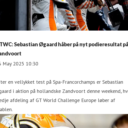
TWC: Sebastian Øgaard håber på nyt podieresultat p
andvoort
6 May 2025 10:30
ter en vellykket test på Spa-Francorchamps er Sebastian
gaard i aktion på hollandske Zandvoort denne weekend, hv
edje afdeling af GT World Challenge Europe løber af
ablen.