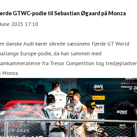
jerde GTWC-podie til Sebastian Øgaard på Monza
 June 2025 17:10
en danske Audi-kører sikrede sæsonens fjerde GT World
hallenge Europe-podie, da han sammen med
eamkammeraterne fra Tresor Competition tog tredjepladse
å Monza.