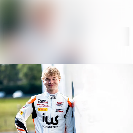
News
Search in news
archive
Follow
Media
Following
library
Contact