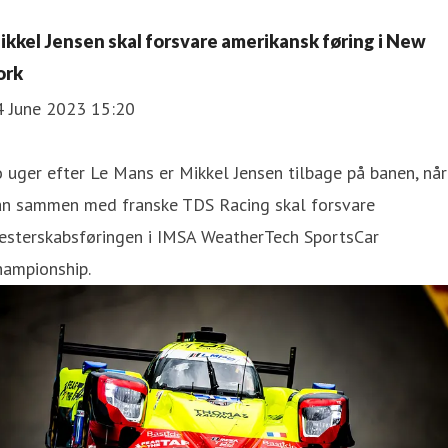
ikkel Jensen skal forsvare amerikansk føring i New
ork
4 June 2023 15:20
 uger efter Le Mans er Mikkel Jensen tilbage på banen, når
an sammen med franske TDS Racing skal forsvare
esterskabsføringen i IMSA WeatherTech SportsCar
hampionship.