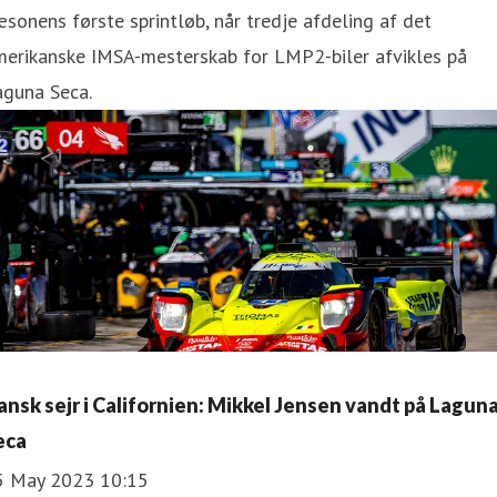
sonens første sprintløb, når tredje afdeling af det
merikanske IMSA-mesterskab for LMP2-biler afvikles på
aguna Seca.
ansk sejr i Californien: Mikkel Jensen vandt på Lagun
eca
5 May 2023 10:15