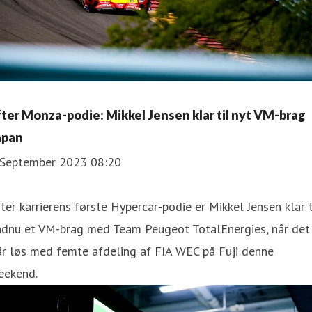
fter Monza-podie: Mikkel Jensen klar til nyt VM-brag
apan
 September 2023 08:20
ter karrierens første Hypercar-podie er Mikkel Jensen klar t
ndnu et VM-brag med Team Peugeot TotalEnergies, når det
år løs med femte afdeling af FIA WEC på Fuji denne
eekend.