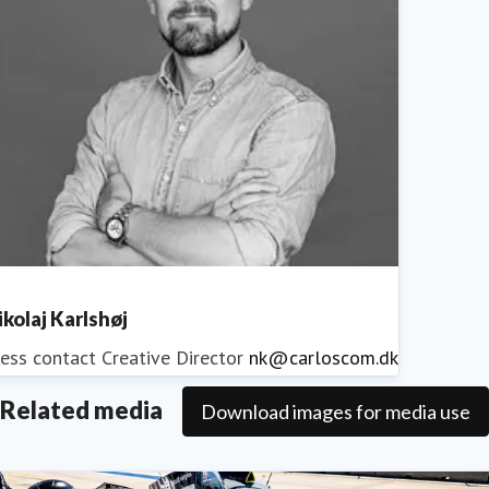
ikolaj Karlshøj
ess contact
Creative Director
nk@carloscom.dk
Related media
Download images for media use