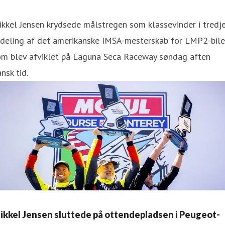
kkel Jensen krydsede målstregen som klassevinder i tredj
deling af det amerikanske IMSA-mesterskab for LMP2-biler
om blev afviklet på Laguna Seca Raceway søndag aften
nsk tid.
ikkel Jensen sluttede på ottendepladsen i Peugeot-