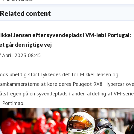
Related content
ikkel Jensen efter syvendeplads i VM-løb i Portugal:
et går den rigtige vej
7 April 2023 08:45
ods uheldig start lykkedes det for Mikkel Jensen og
eamkammeraterne at køre deres Peugeot 9X8 Hypercar ove
lstregen på en syvendeplads i anden afdeling af VM-serie
å Portimao.