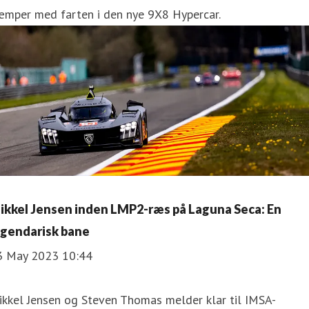
æmper med farten i den nye 9X8 Hypercar.
ikkel Jensen inden LMP2-ræs på Laguna Seca: En
egendarisk bane
3 May 2023 10:44
kkel Jensen og Steven Thomas melder klar til IMSA-