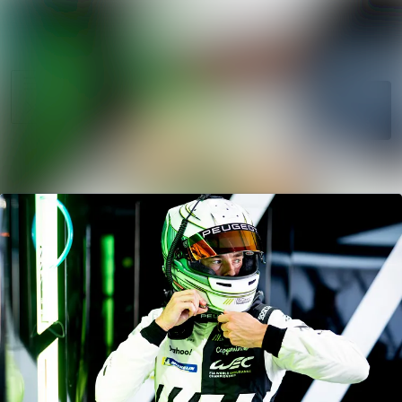
News
Search in news
archive
Follow
Media
Following
library
Contact