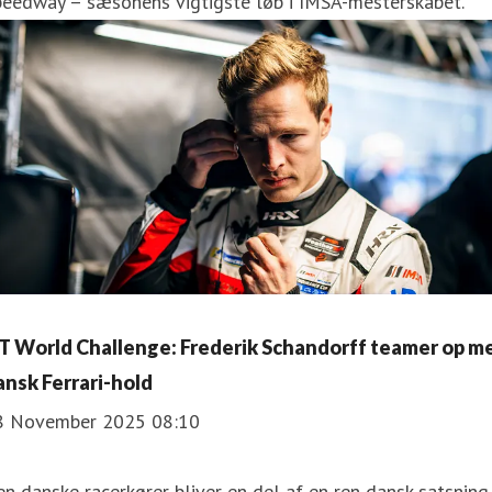
peedway – sæsonens vigtigste løb i IMSA-mesterskabet.
T World Challenge: Frederik Schandorff teamer op m
ansk Ferrari-hold
8 November 2025 08:10
n danske racerkører bliver en del af en ren dansk satsning 