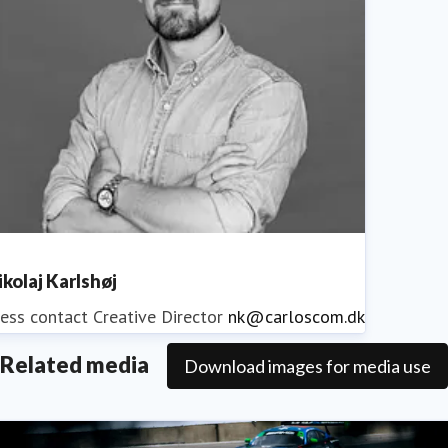
ikolaj Karlshøj
ess contact
Creative Director
nk@carloscom.dk
Related media
Download images for media use