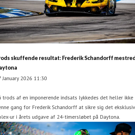
rods skuffende resultat: Frederik Schandorff mestre
aytona
7 January 2026 11:30
 trods af en imponerende indsats lykkedes det heller ikke
nne gang for Frederik Schandorff at sikre sig det eksklusi
lex-ur i årets udgave af 24-timersløbet på Daytona.