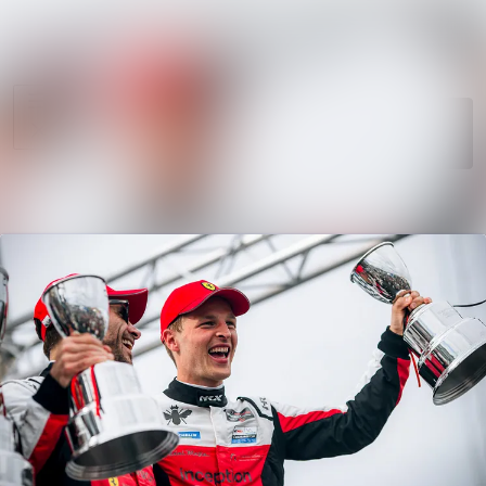
News
Search in news
archive
Follow
Media
Following
library
Contact