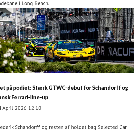
adebane i Long Beach.
æt på podiet: Stærk GTWC-debut for Schandorff og
ansk Ferrari-line-up
4 April 2026 12:10
ederik Schandorff og resten af holdet bag Selected Car