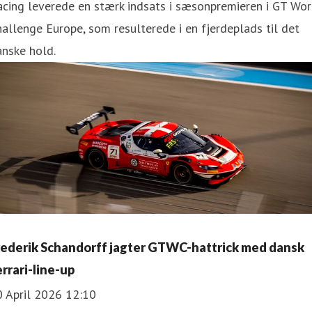
cing leverede en stærk indsats i sæsonpremieren i GT Wor
allenge Europe, som resulterede i en fjerdeplads til det
nske hold.
rederik Schandorff jagter GTWC-hattrick med dansk
errari-line-up
0 April 2026 12:10