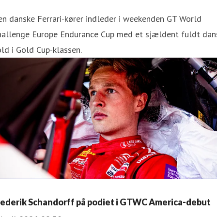
n danske Ferrari-kører indleder i weekenden GT World
hallenge Europe Endurance Cup med et sjældent fuldt dan
ld i Gold Cup-klassen.
rederik Schandorff på podiet i GTWC America-debut