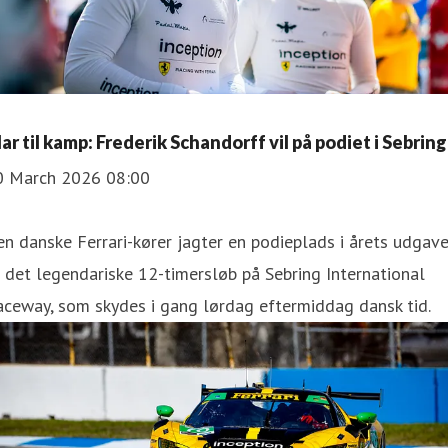
ar til kamp: Frederik Schandorff vil på podiet i Sebring
0 March 2026 08:00
n danske Ferrari-kører jagter en podieplads i årets udgav
 det legendariske 12-timersløb på Sebring International
ceway, som skydes i gang lørdag eftermiddag dansk tid.