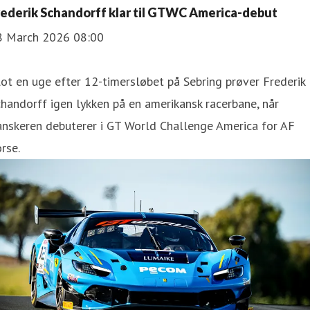
rederik Schandorff klar til GTWC America-debut
8 March 2026 08:00
ot en uge efter 12-timersløbet på Sebring prøver Frederik
handorff igen lykken på en amerikansk racerbane, når
anskeren debuterer i GT World Challenge America for AF
rse.