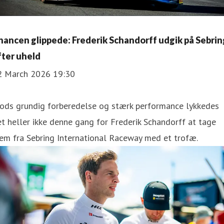
hancen glippede: Frederik Schandorff udgik på Sebrin
fter uheld
2 March 2026 19:30
rods grundig forberedelse og stærk performance lykkedes
t heller ikke denne gang for Frederik Schandorff at tage
em fra Sebring International Raceway med et trofæ.