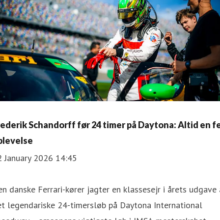
rederik Schandorff før 24 timer på Daytona: Altid en f
plevelse
2 January 2026 14:45
n danske Ferrari-kører jagter en klassesejr i årets udgave 
t legendariske 24-timersløb på Daytona International