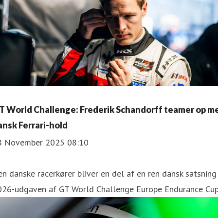
T World Challenge: Frederik Schandorff teamer op m
ansk Ferrari-hold
8 November 2025 08:10
n danske racerkører bliver en del af en ren dansk satsning 
026-udgaven af GT World Challenge Europe Endurance Cup