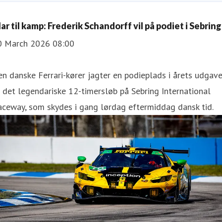
ar til kamp: Frederik Schandorff vil på podiet i Sebring
0 March 2026 08:00
n danske Ferrari-kører jagter en podieplads i årets udgav
 det legendariske 12-timersløb på Sebring International
ceway, som skydes i gang lørdag eftermiddag dansk tid.