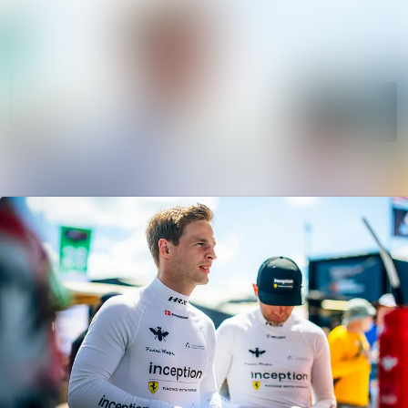
News
Search in news
archive
Follow
Media
Following
library
Contact