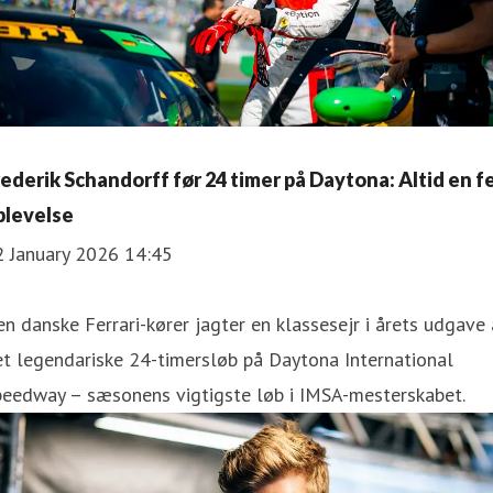
rederik Schandorff før 24 timer på Daytona: Altid en f
plevelse
2 January 2026 14:45
n danske Ferrari-kører jagter en klassesejr i årets udgave 
t legendariske 24-timersløb på Daytona International
peedway – sæsonens vigtigste løb i IMSA-mesterskabet.