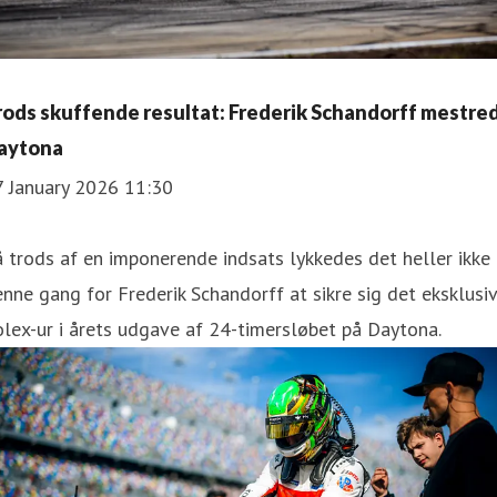
rods skuffende resultat: Frederik Schandorff mestre
aytona
7 January 2026 11:30
 trods af en imponerende indsats lykkedes det heller ikke
nne gang for Frederik Schandorff at sikre sig det eksklusi
lex-ur i årets udgave af 24-timersløbet på Daytona.