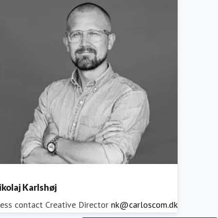
ikolaj Karlshøj
ess contact
Creative Director
nk@carloscom.dk