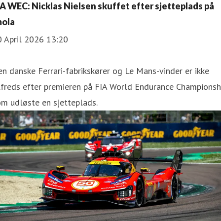
IA WEC: Nicklas Nielsen skuffet efter sjetteplads på
mola
0 April 2026 13:20
n danske Ferrari-fabrikskører og Le Mans-vinder er ikke
lfreds efter premieren på FIA World Endurance Championsh
m udløste en sjetteplads.