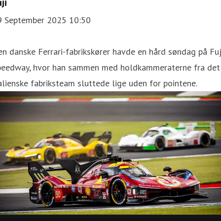
ji
9 September 2025 10:50
n danske Ferrari-fabrikskører havde en hård søndag på Fuj
peedway, hvor han sammen med holdkammeraterne fra det
alienske fabriksteam sluttede lige uden for pointene.