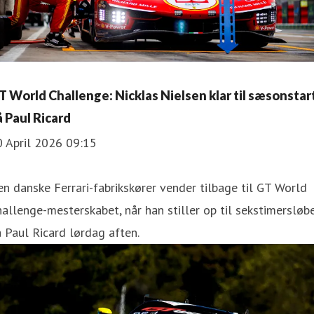
T World Challenge: Nicklas Nielsen klar til sæsonstar
å Paul Ricard
0 April 2026 09:15
n danske Ferrari-fabrikskører vender tilbage til GT World
allenge-mesterskabet, når han stiller op til sekstimersløb
 Paul Ricard lørdag aften.