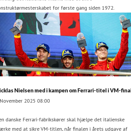
nstruktørmesterskabet for første gang siden 1972.
icklas Nielsen med i kampen om Ferrari-titel i VM-fina
 November 2025 08:00
n danske Ferrari-fabrikskører skal hjælpe det italienske
rke med at sikre VM-titlen, når finalen i årets udgave af