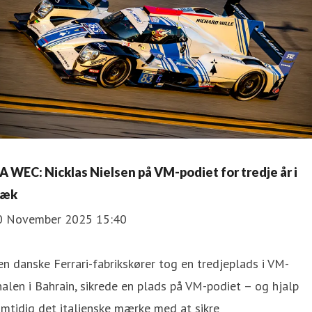
IA WEC: Nicklas Nielsen på VM-podiet for tredje år i
ræk
0 November 2025 15:40
n danske Ferrari-fabrikskører tog en tredjeplads i VM-
nalen i Bahrain, sikrede en plads på VM-podiet – og hjalp
mtidig det italienske mærke med at sikre