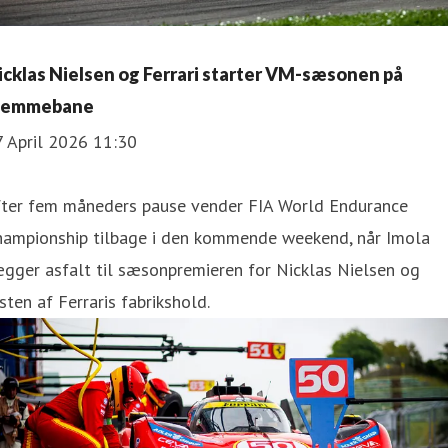
icklas Nielsen og Ferrari starter VM-sæsonen på
jemmebane
7 April 2026 11:30
fter fem måneders pause vender FIA World Endurance
hampionship tilbage i den kommende weekend, når Imola
gger asfalt til sæsonpremieren for Nicklas Nielsen og
sten af Ferraris fabrikshold.