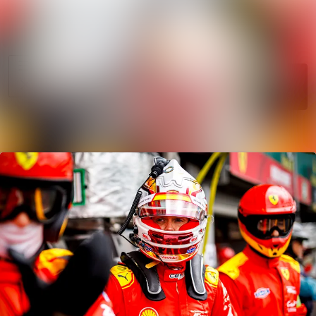
News
Search in news
archive
Follow
Media
Following
library
Contact