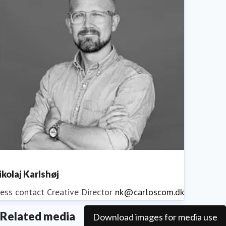
ikolaj Karlshøj
ess contact
Creative Director
nk@carloscom.dk
Related media
Download images for media use