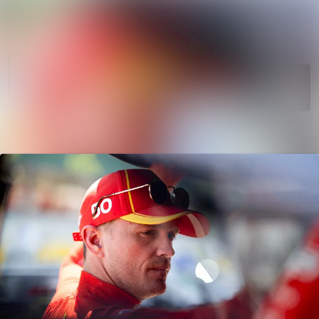
News
Search in news
archive
Follow
Media
Following
library
Contact