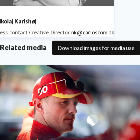
ikolaj Karlshøj
ess contact
Creative Director
nk@carloscom.dk
Related media
Download images for media use