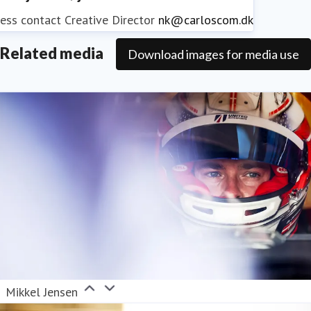
ess contact
Creative Director
nk@carloscom.dk
Related media
Download images for media use
Mikkel Jensen