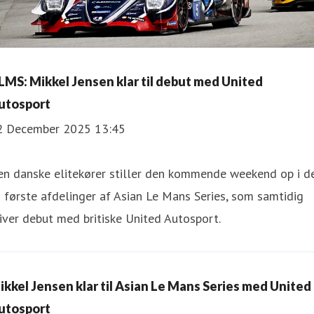
LMS: Mikkel Jensen klar til debut med United
utosport
2 December 2025 13:45
en danske elitekører stiller den kommende weekend op i d
 første afdelinger af Asian Le Mans Series, som samtidig
iver debut med britiske United Autosport.
ikkel Jensen klar til Asian Le Mans Series med United
utosport