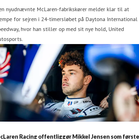
n nyudnævnte McLaren-fabrikskører melder klar til at
mpe for sejren i 24-timersløbet på Daytona International
eedway, hvor han stiller op med sit nye hold, United
utosports.
cLaren Racing offentliggør Mikkel Jensen som først