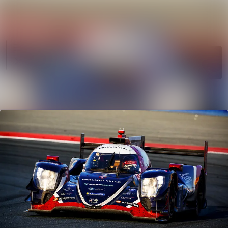
News
Search in news
archive
Follow
Media
Following
library
Contact