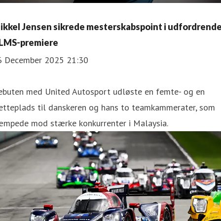
ikkel Jensen sikrede mesterskabspoint i udfordrend
LMS-premiere
6 December 2025 21:30
ebuten med United Autosport udløste en femte- og en
jetteplads til danskeren og hans to teamkammerater, som
æmpede mod stærke konkurrenter i Malaysia.