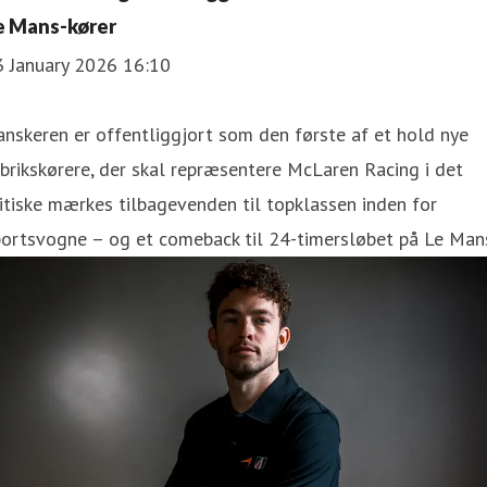
e Mans-kører
3 January 2026 16:10
nskeren er offentliggjort som den første af et hold nye
brikskørere, der skal repræsentere McLaren Racing i det
itiske mærkes tilbagevenden til topklassen inden for
portsvogne – og et comeback til 24-timersløbet på Le Man