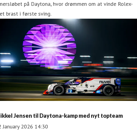
imersløbet på Daytona, hvor drømmen om at vinde Rolex-
et brast i første sving.
ikkel Jensen til Daytona-kamp med nyt topteam
2 January 2026 14:30