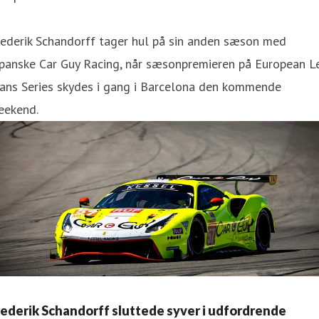
rederik Schandorff tager hul på sin anden sæson med
apanske Car Guy Racing, når sæsonpremieren på European L
ans Series skydes i gang i Barcelona den kommende
eekend.
rederik Schandorff sluttede syver i udfordrende