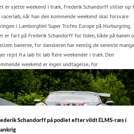
t er sjette weekend i træk, Frederik Schandorff stiller op t
t racerløb, når han den kommende weekend skal forsvare
ringen i Lamborghini Super Trofeo Europe på Nürburgring.
r er fart på Frederik Schandorff for tiden, både på banen 
ellem banerne, for danskeren har nemlig de seneste mang
er rejst fra løb til løb flere weekender i træk. Den
ommende weekend er ingen undtagelse, for
rederik Schandorff på podiet efter vildt ELMS-ræs i
rankrig