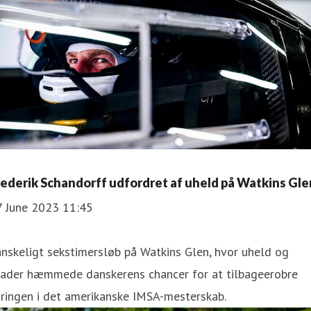
rederik Schandorff udfordret af uheld på Watkins Gle
7 June 2023 11:45
nskeligt sekstimersløb på Watkins Glen, hvor uheld og
kader hæmmede danskerens chancer for at tilbageerobre
ringen i det amerikanske IMSA-mesterskab.