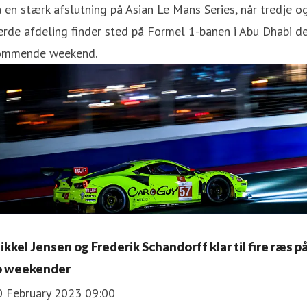
 en stærk afslutning på Asian Le Mans Series, når tredje o
erde afdeling finder sted på Formel 1-banen i Abu Dhabi d
ommende weekend.
ikkel Jensen og Frederik Schandorff klar til fire ræs p
o weekender
0 February 2023 09:00