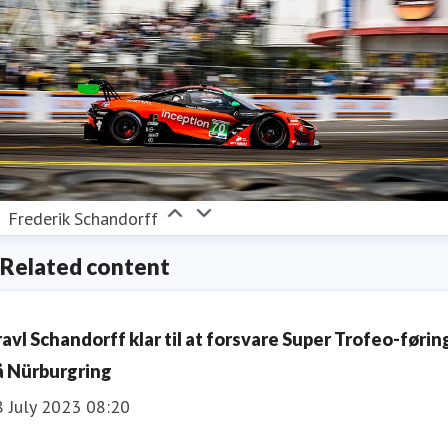
Frederik Schandorff
Related content
ravl Schandorff klar til at forsvare Super Trofeo-førin
å Nürburgring
8 July 2023 08:20