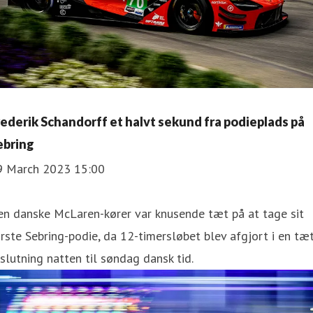
rederik Schandorff et halvt sekund fra podieplads på
ebring
9 March 2023 15:00
en danske McLaren-kører var knusende tæt på at tage sit
rste Sebring-podie, da 12-timersløbet blev afgjort i en tæ
slutning natten til søndag dansk tid.