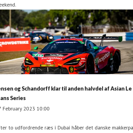
eekend.
ensen og Schandorff klar til anden halvdel af Asian Le
ans Series
7 February 2023 10:00
ter to udfordrende ræs i Dubai håber det danske makkerpa