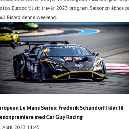
ofeo Europe til sit travle 2023-program. Sæsonen åbnes p
aul Ricard denne weekend.
uropean Le Mans Series: Frederik Schandorff klar til
æsonpremiere med Car Guy Racing
1 April 2023 11:45