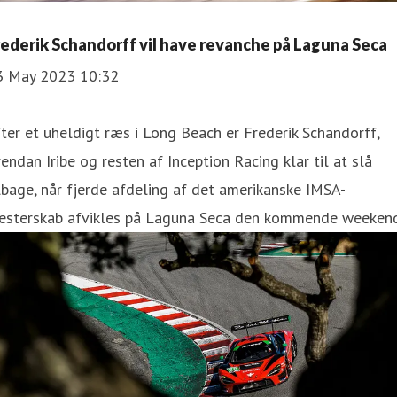
rederik Schandorff vil have revanche på Laguna Seca
3 May 2023 10:32
ter et uheldigt ræs i Long Beach er Frederik Schandorff,
endan Iribe og resten af Inception Racing klar til at slå
lbage, når fjerde afdeling af det amerikanske IMSA-
esterskab afvikles på Laguna Seca den kommende weekend