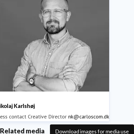
ikolaj Karlshøj
ess contact
Creative Director
nk@carloscom.dk
Related media
Download images for media use