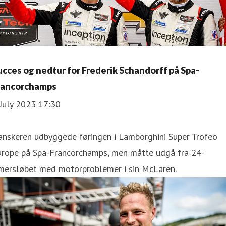
ucces og nedtur for Frederik Schandorff på Spa-
rancorchamps
July 2023 17:30
anskeren udbyggede føringen i Lamborghini Super Trofeo
urope på Spa-Francorchamps, men måtte udgå fra 24-
imersløbet med motorproblemer i sin McLaren.