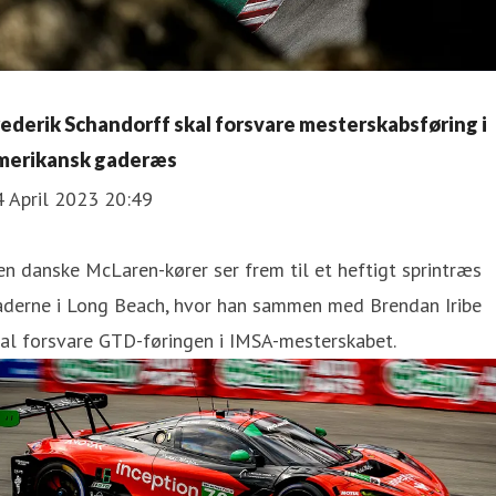
rederik Schandorff skal forsvare mesterskabsføring i
merikansk gaderæs
4 April 2023 20:49
n danske McLaren-kører ser frem til et heftigt sprintræs
aderne i Long Beach, hvor han sammen med Brendan Iribe
al forsvare GTD-føringen i IMSA-mesterskabet.