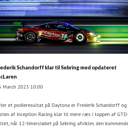
rederik Schandorff klar til Sebring med opdateret
cLaren
6 March 2023 10:00
ter et podieresultat på Daytona er Frederik Schandorff og
sten af Inception Racing klar til mere ræs i toppen af GTD
ltet, når 12-timersløbet på Sebring afvikles den kommend