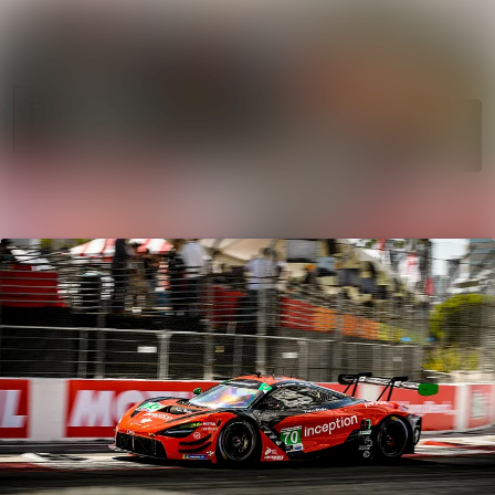
News
Search in news
archive
Follow
Media
Following
library
Contact