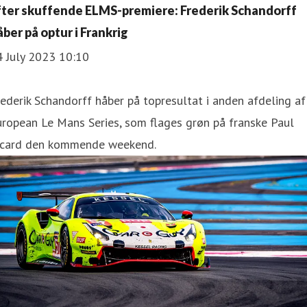
fter skuffende ELMS-premiere: Frederik Schandorff
åber på optur i Frankrig
4 July 2023 10:10
ederik Schandorff håber på topresultat i anden afdeling af
ropean Le Mans Series, som flages grøn på franske Paul
icard den kommende weekend.