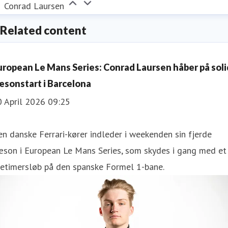
Conrad Laursen
Related content
uropean Le Mans Series: Conrad Laursen håber på soli
æsonstart i Barcelona
0 April 2026 09:25
n danske Ferrari-kører indleder i weekenden sin fjerde
æson i European Le Mans Series, som skydes i gang med et
retimersløb på den spanske Formel 1-bane.