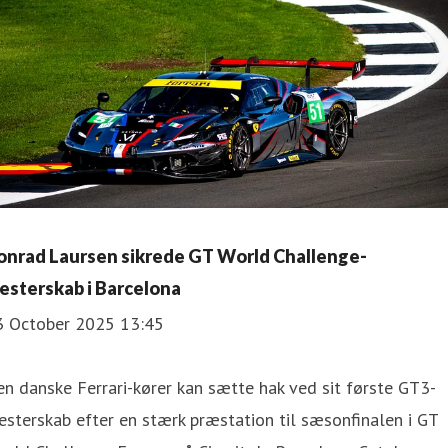
onrad Laursen sikrede GT World Challenge-
esterskab i Barcelona
3 October 2025 13:45
n danske Ferrari-kører kan sætte hak ved sit første GT3-
sterskab efter en stærk præstation til sæsonfinalen i GT