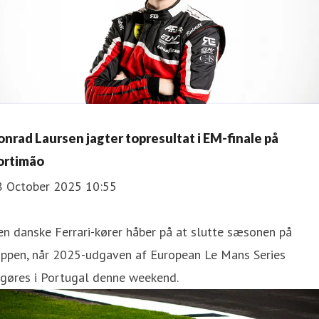
onrad Laursen jagter topresultat i EM-finale på
ortimão
8 October 2025 10:55
n danske Ferrari-kører håber på at slutte sæsonen på
oppen, når 2025-udgaven af European Le Mans Series
fgøres i Portugal denne weekend.