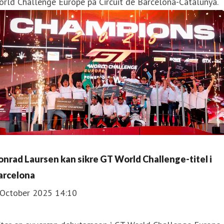
rld Challenge Europe på Circuit de Barcelona-Catalunya.
onrad Laursen kan sikre GT World Challenge-titel i
arcelona
 October 2025 14:10