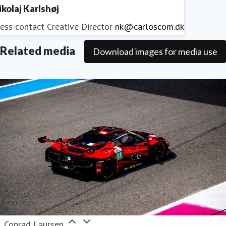
ikolaj Karlshøj
ess contact
Creative Director
nk@carloscom.dk
Related media
Download images for media use
Conrad Laursen