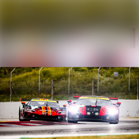
News
Search in news
archive
Follow
Media
Following
library
Contact