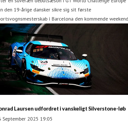
fter en suveræn debutsæson i GT World Challenge Europe
n den 19-årige dansker sikre sig sit første
portsvognsmesterskab i Barcelona den kommende weekend
onrad Laursen udfordret i vanskeligt Silverstone-løb
6 September 2025 19:05