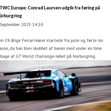
TWC Europe: Conrad Laursen udgik fra føring på
ürburgring
 September 2025 14:10
n 19-årige Ferrari-kører startede fra pole og førte sin
asse, da han blev skubbet af banen med under en time
lbage af GT World Challenge-løbet på Nürburgring.