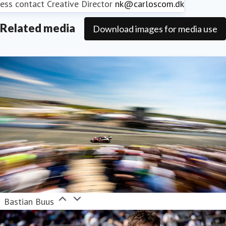
ess contact
Creative Director
nk@carloscom.dk
Related media
Download images for media use
Bastian Buus