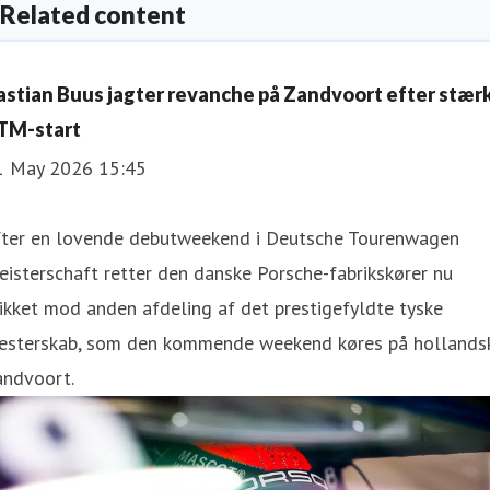
Related content
astian Buus jagter revanche på Zandvoort efter stær
TM-start
1 May 2026 15:45
fter en lovende debutweekend i Deutsche Tourenwagen
isterschaft retter den danske Porsche-fabrikskører nu
ikket mod anden afdeling af det prestigefyldte tyske
esterskab, som den kommende weekend køres på hollands
andvoort.