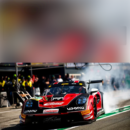
News
Search in news
archive
Follow
Media
Following
library
Contact