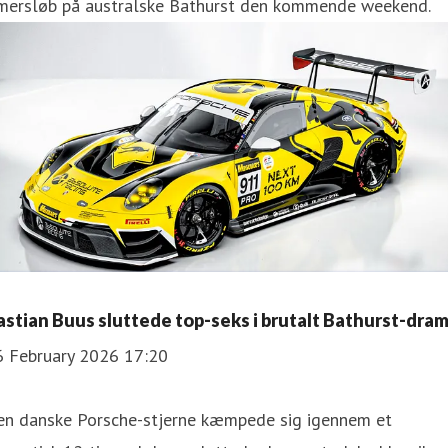
imersløb på australske Bathurst den kommende weekend.
astian Buus sluttede top-seks i brutalt Bathurst-dra
6 February 2026 17:20
en danske Porsche-stjerne kæmpede sig igennem et