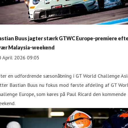
astian Buus jagter stærk GTWC Europe-premiere eft
vær Malaysia-weekend
0 April 2026 09:05
fter en udfordrende sæsonåbning i GT World Challenge Asi
tter Bastian Buus nu fokus mod første afdeling af GT Wor
hallenge Europe, som køres på Paul Ricard den kommende
eekend.