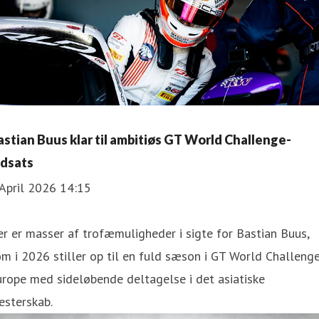
astian Buus klar til ambitiøs GT World Challenge-
ndsats
April 2026 14:15
r er masser af trofæmuligheder i sigte for Bastian Buus,
m i 2026 stiller op til en fuld sæson i GT World Challeng
rope med sideløbende deltagelse i det asiatiske
esterskab.