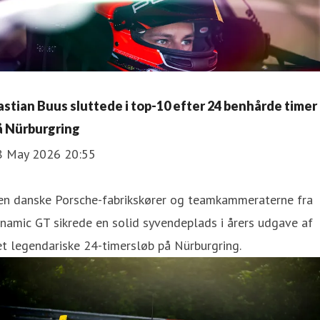
astian Buus sluttede i top-10 efter 24 benhårde timer
å Nürburgring
8 May 2026 20:55
en danske Porsche-fabrikskører og teamkammeraterne fra
namic GT sikrede en solid syvendeplads i årers udgave af
t legendariske 24-timersløb på Nürburgring.