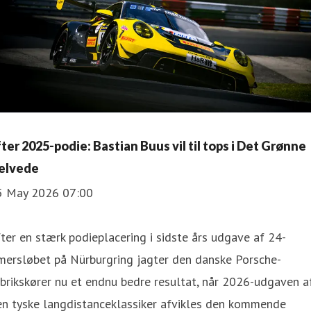
fter 2025-podie: Bastian Buus vil til tops i Det Grønne
elvede
5 May 2026 07:00
ter en stærk podieplacering i sidste års udgave af 24-
mersløbet på Nürburgring jagter den danske Porsche-
brikskører nu et endnu bedre resultat, når 2026-udgaven a
en tyske langdistanceklassiker afvikles den kommende