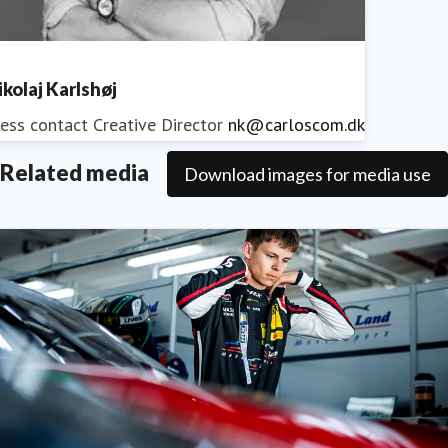
ikolaj Karlshøj
ess contact
Creative Director
nk@carloscom.dk
Related media
Download images for media use