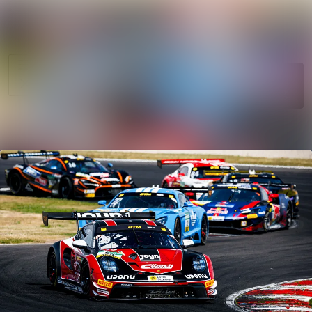
News
Search in news
archive
Follow
Media
Following
library
Contact